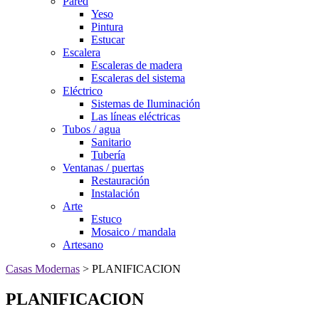
Pared
Yeso
Pintura
Estucar
Escalera
Escaleras de madera
Escaleras del sistema
Eléctrico
Sistemas de Iluminación
Las líneas eléctricas
Tubos / agua
Sanitario
Tubería
Ventanas / puertas
Restauración
Instalación
Arte
Estuco
Mosaico / mandala
Artesano
Casas Modernas
> PLANIFICACION
PLANIFICACION