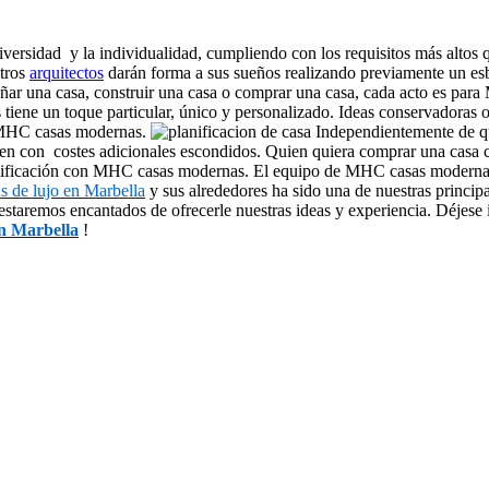
versidad y la individualidad, cumpliendo con los requisitos más altos 
stros
arquitectos
darán forma a sus sueños realizando previamente un esb
señar una casa, construir una casa o comprar una casa, cada acto es p
iene un toque particular, único y personalizado. Ideas conservadoras 
e MHC casas modernas.
Independientemente de qu
orren con costes adicionales escondidos. Quien quiera comprar una cas
Planificación con MHC casas modernas. El equipo de MHC casas modernas
as de lujo en Marbella
y sus alrededores ha sido una de nuestras princi
y estaremos encantados de ofrecerle nuestras ideas y experiencia. Déje
en Marbella
!