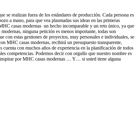
que se realizan fuera de los estándares de producción. Cada persona es
ozo a mano, para que vea plasmadas sus ideas en las primeras
ara MHC casas modernas un hecho incomparable y un reto único, ya que
o modernas, ninguna petición es menos importante, todas son
e con estas gestiones de proyectos, muy personales e individuales, se
a con MHC casas modernas, recibirá un presupuesto transparente,
 cuenta con muchos años de experiencia en la planificación de todos
pales competencias. Podemos decir con orgullo que nuestro nombre es
se inspirar por MHC casas modernas … Y… si usted tiene alguna